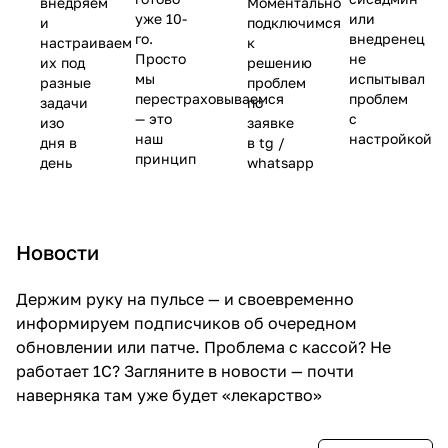
внедряем
Моментально
уже 10-
или
и
подключимся
го.
внедренец
настраиваем
к
Просто
не
их под
решению
мы
испытывал
разные
проблем
перестраховываемся
проблем
задачи
по
— это
с
изо
заявке
наш
настройкой
дня в
в tg /
принцип
день
whatsapp
Новости
Держим руку на пульсе — и своевременно
информируем подписчиков об очередном
обновлении или патче. Проблема с кассой? Не
работает 1С? Загляните в новости — почти
наверняка там уже будет «лекарство»