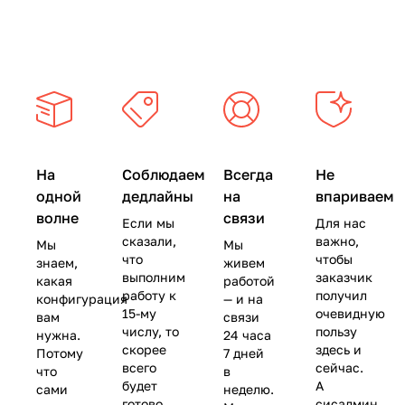
Воронеже. Обновление прошивки кассы заняло
не больше 30 минут, тогда как местные
компании готовы были сделать это за 4 дня и в
ПЯТЬ раз дороже!
В общем, я очень рада, что имею возможность
обратиться с проблемами любой сложности в
Правильные Кассы и быть уверенной в их
моментальном решении. Иван, спасибо Вам
На
Соблюдаем
Всегда
Не
огромное!
одной
дедлайны
на
впариваем
волне
связи
Если мы
Для нас
сказали,
важно,
Мы
Мы
что
чтобы
знаем,
живем
выполним
заказчик
какая
работой
работу к
получил
конфигурация
— и на
15-му
очевидную
вам
связи
числу, то
пользу
нужна.
24 часа
скорее
здесь и
Потому
7 дней
всего
сейчас.
что
в
будет
А
сами
неделю.
готово
сисадмин