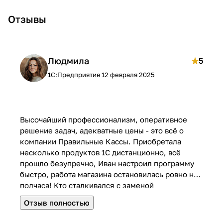
поставка
в
ов
о
Отзывы
й
Людмила
5
1С:Предприятие
12 февраля 2025
Высочайший профессионализм, оперативное
решение задач, адекватные цены - это всё о
компании Правильные Кассы. Приобретала
несколько продуктов 1С дистанционно, всё
прошло безупречно, Иван настроил программу
быстро, работа магазина остановилась ровно на
полчаса! Кто сталкивался с заменой
программного обеспечения в рознице, тот
Отзыв полностью
поймёт, что это значит. И это всё при том, что
Иван находится в Краснодаре, а магазин в